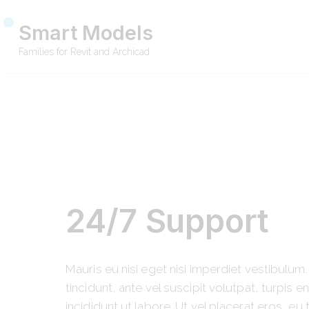
Smart Models
Families for Revit and Archicad
24/7 Support
Mauris eu nisi eget nisi imperdiet vestibulum
tincidunt, ante vel suscipit volutpat, turpis
incididunt ut labore. Ut vel placerat eros, eu t