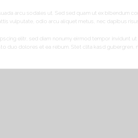
suada arcu sodales ut. Sed sed quam ut ex bibendum co
ttis vulputate, odio arcu aliquet metus, nec dapibus risus
pscing elitr, sed diam nonumy eirmod tempor invidunt ut
sto duo dolores et ea rebum. Stet clita kasd gubergren,