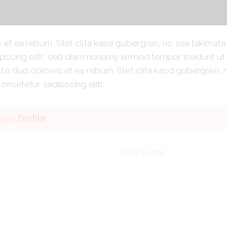
 et ea rebum. Stet clita kasd gubergren, no sea takimata
pscing elitr, sed diam nonumy eirmod tempor invidunt ut
sto duo dolores et ea rebum. Stet clita kasd gubergren,
onsetetur sadipscing elitr.
 page
Profile