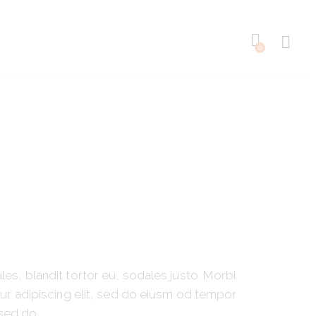
0
les, blandit tortor eu, sodales justo. Morbi
etur adipiscing elit, sed do eiusm od tempor
 sed do.