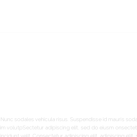
. Nunc sodales vehicula risus. Suspendisse id mauris soda
 enim volutpSectetur adipiscing elit, sed do eiusm onsect
incidunt velit. Consectetur adipiscing elit, adipiscing elit,